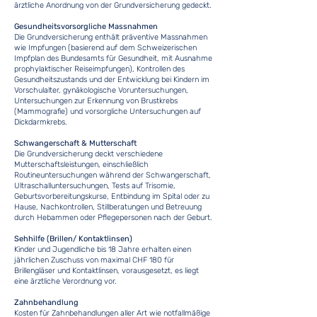
ärztliche Anordnung von der Grundversicherung gedeckt.
Gesundheitsvorsorgliche Massnahmen
Die Grundversicherung enthält präventive Massnahmen
wie Impfungen (basierend auf dem Schweizerischen
Impfplan des Bundesamts für Gesundheit, mit Ausnahme
prophylaktischer Reiseimpfungen), Kontrollen des
Gesundheitszustands und der Entwicklung bei Kindern im
Vorschulalter, gynäkologische Voruntersuchungen,
Untersuchungen zur Erkennung von Brustkrebs
(Mammografie) und vorsorgliche Untersuchungen auf
Dickdarmkrebs.
Schwangerschaft & Mutterschaft
Die Grundversicherung deckt verschiedene
Mutterschaftsleistungen, einschließlich
Routineuntersuchungen während der Schwangerschaft,
Ultraschalluntersuchungen, Tests auf Trisomie,
Geburtsvorbereitungskurse, Entbindung im Spital oder zu
Hause, Nachkontrollen, Stillberatungen und Betreuung
durch Hebammen oder Pflegepersonen nach der Geburt.
Sehhilfe (Brillen/ Kontaktlinsen)
Kinder und Jugendliche bis 18 Jahre erhalten einen
jährlichen Zuschuss von maximal CHF 180 für
Brillengläser und Kontaktlinsen, vorausgesetzt, es liegt
eine ärztliche Verordnung vor.
Zahnbehandlung
Kosten für Zahnbehandlungen aller Art wie notfallmäßige