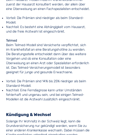
zuerst der Hausarzt konsultiert werden, der allein über
eine Überweisung an einen Fachspezialisten entscheidet.
Vorteil: Die Prämien sind niedriger als beim Standard-
Modell.
Nachteil: Es besteht eine Abhängigkeit vom Hausarzt,
und die freie Arztwahl ist eingeschränkt.
Telmed
Beim Telmed-Modell sind Versicherte verpflichtet, sich
im Krankheitsfall an eine Beratungshotline zu wenden.
Die Beratungsstelle entscheidet dann über das weitere
Vorgehen und ob eine Konsultation oder eine
Überweisung an einen Arzt oder Spezialisten erforderlich
ist. Das Telmed-Versicherungsmodell ist besonders
geeignet für junge und gesunde Erwachsene.
Vorteil: Die Prämien sind 14% bis 25% niedriger als beim
Standard-Modell.
Nachteil: Eine Ferndiagnose kann unter Umständen
fehlerhaft und ungenau sein, und bei einigen Telmed-
Modellen ist die Arztwahl zusätzlich eingeschränkt.
Kündigung & Wechsel
Solange Ihr Wohnsitz in der Schweiz liegt, kann die
Grundversicherung nur gekündigt werden, wenn Sie zu
einer anderen Krankenkasse wechseln. Dabei müssen die
Kündigungsfristen unbedingt eingehalten werden.