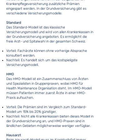
Krankenpflegeversicherung zusätzliche Prämien
eingespart werden. In der Grundversicherung gibt es
verschiedene Versicherungsmodelle:
Standard
Das Standard-Modell ist das klassische
Versicherungsmodell und wird von allen Krankenkassen in
der Grundversicherung angeboten. Es ermöglicht die
freie Arzt- und Spitalwahl in der gesamten Schweiz.
Vorteil: Fachärzte können ohne vorherige Absprache
konsultiert werden.
Nachteil: Es handelt sich um das kostspieligste
Versicherungsmodell.
HMO
Das HMO-Modell ist ein Zusammenschluss von Ärzten
und Spezialisten in Gruppenpraxen, wobei HMO für
Health Maintenance Organisation steht. Im HMO-Modell
müssen Patienten immer zuerst Ärzte in einer HMO-
Praxis aufsuchen.
Vorteil: Die Prämien sind im Vergleich zum Standard-
Modell um 15% bis 20% günstiger.
Nachteil: Nicht alle Krankenkassen bieten dieses Modell in
der Grundversicherung an, und HMO-Praxen sind in
ländlichen Gebieten möglicherweise weniger verfügbar.
Hausarzt
Beim Hausarzt-Modell muss im Krankheitsfall immer