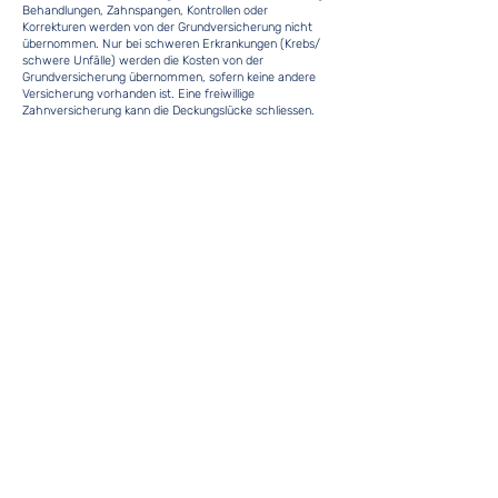
Behandlungen, Zahnspangen, Kontrollen oder
Korrekturen werden von der Grundversicherung nicht
übernommen. Nur bei schweren Erkrankungen (Krebs/
schwere Unfälle) werden die Kosten von der
Grundversicherung übernommen, sofern keine andere
Versicherung vorhanden ist. Eine freiwillige
Zahnversicherung kann die Deckungslücke schliessen.
Transport/ Rettung
Die Grundversicherung beteiligt sich an den Kosten für
Transport und Rettung in bestimmten Fällen, wie
Ambulanztransporten oder Bergrettungen in
Lebensgefahr, mit festgelegten Höchstbeträgen.
Behandlungen im Ausland
Leistungen in EU/EFTA-Staaten sind von der
Grundversicherung gedeckt, wenn die Behandlung
medizinisch notwendig ist. Außerhalb der EU/EFTA
übernimmt die Grundversicherung die Kosten nur in
absoluten Notfällen. Zusätzliche Versicherungen in Form
einer Reiseversicherung oder einer Zusatzversicherung
werden für Auslandaufenthalte ausdrücklich empfohlen.