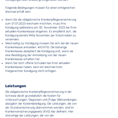
Folgende Bedingungen müssen für einen erfolgreichen
Wechsel erfüllt sein:
Wenn Sie die obligatorische Krankenpflegeversicherung
zum
01.01.2023
wechseln möchten, muss Ihre
Kündigung spätestens am 30. November 2022 bei Ihrer
aktuellen Krankenkasse eingehen. Es empfiehlt sich, die
Kündigung bereits Mitte November per Einschreiben zu
versenden.
Gleichzeitig zur Kündigung müssen Sie sich bei der neuen
Krankenkasse anmelden. WICHTIG: Die bisherige
Krankenkasse akzeptiert die Kündigung erst, wenn sie
eine Bestätigung der Anmeldung von der neuen
Krankenkasse erhalten hat.
Wenn Sie noch offene Schulden bei Ihrer aktuellen
Krankenkasse haben, kann ein Wechsel trotz
fristgerechter Kündigung nicht erfolgen.
Leistungen
Die obligatorische Krankenpflegeversicherung in der
Schweiz deckt grundsätzlich die Kosten für
Untersuchungen, Diagnosen und (Folge-)Behandlungen,
abzüglich der Kostenbeteiligung. Die Leistungen, die von
der Grundversicherung übernommen werden, sind im
Krankenversicherungsgesetz (KVG) klar definiert. Hier
sind einige der Leistungen, die von der